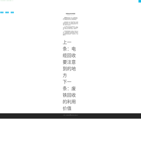
公司新闻
行业新闻
常见问题
电缆回收会利用到装置
发布时间：2026-01-10
电缆回收
装置包括支架、电机、齿轮箱和回收轮，
支架底部设有电机和齿轮箱，电机连接起来驱动变速
箱，齿轮箱通过传送带与支架上部的回收轮相连。
回收轮由转轴、挡杆、侧轮和皮带轮组成，旋转轴
的两端固定有侧轮，侧轮上设有槽柄，转轴上设有挡杆
和同心圆上的挡杆为一组，挡杆组将转轴分为若干个绕
线腔，转轴的一端设有滑轮。
四个凹槽把手均匀地分布在侧轮的外缘，止动杆上
端设有凹槽，下端为细柄螺纹结构，止动杆与转轴螺纹
连接，转轴同心圆上每组有三根挡杆，间隔角为120
度。
电缆回收装置结构简单，电机驱动，省时省力，效
率高，一组挡杆将转轴分成不同的绕线腔，每根电缆绕
在一个隔离的绕线腔中，多根电缆分开缠绕，避免了这
种现象传统的多股电缆缠绕在一个旋转的轮子上，有重
叠的现象。
上一
条：
电
缆回收
要注意
到的地
方
下一
条：
废
铁回收
的利用
价值
TEL：
公司地址：安徽省芜湖市繁昌县孙村镇工业园东区01号